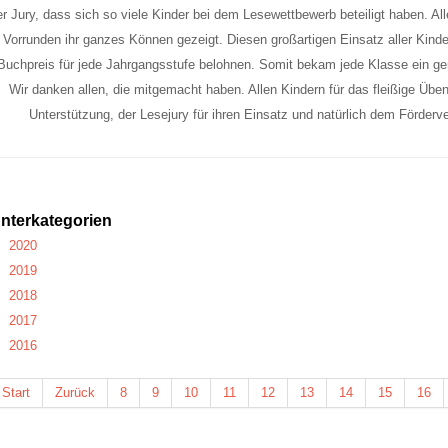
er Jury, dass sich so viele Kinder bei dem Lesewettbewerb beteiligt haben. Al
Vorrunden ihr ganzes Können gezeigt. Diesen großartigen Einsatz aller Kinde
Buchpreis für jede Jahrgangsstufe belohnen. Somit bekam jede Klasse ein 
Wir danken allen, die mitgemacht haben. Allen Kindern für das fleißige Übe
Unterstützung, der Lesejury für ihren Einsatz und natürlich dem Förderver
nterkategorien
2020
2019
2018
2017
2016
Start
Zurück
8
9
10
11
12
13
14
15
16