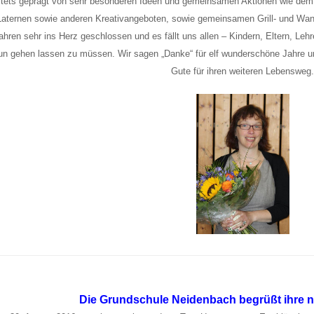
stets geprägt von sehr besonderen Ideen und gemeinsamen Aktionen wie dem
Laternen sowie anderen Kreativangeboten, sowie gemeinsamen Grill- und Wand
ahren sehr ins Herz geschlossen und es fällt uns allen – Kindern, Eltern, Le
un gehen lassen zu müssen. Wir sagen „Danke“ für elf wunderschöne Jahre 
Gute für ihren weiteren Lebensweg
Die Grundschule Neidenbach begrüßt ihre n