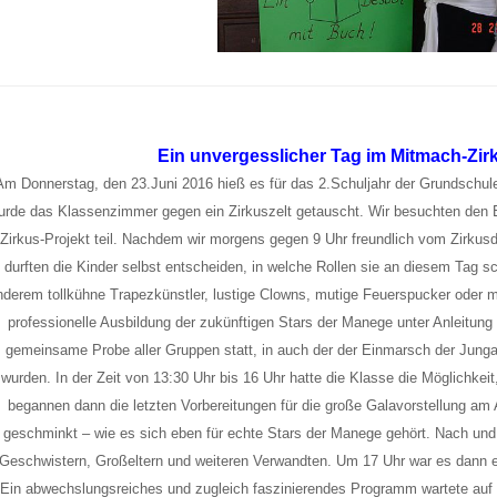
Ein unvergesslicher Tag im Mitmach-Zir
Am Donnerstag, den 23.Juni 2016 hieß es für das 2.Schuljahr der Grundschul
urde das Klassenzimmer gegen ein Zirkuszelt getauscht. Wir besuchten den 
Zirkus-Projekt teil. Nachdem wir morgens gegen 9 Uhr freundlich vom Zirkusd
durften die Kinder selbst entscheiden, in welche Rollen sie an diesem Tag 
nderem tollkühne Trapezkünstler, lustige Clowns, mutige Feuerspucker oder 
professionelle Ausbildung der zukünftigen Stars der Manege unter Anleitung 
gemeinsame Probe aller Gruppen statt, in auch der der Einmarsch der Jungar
wurden. In der Zeit von 13:30 Uhr bis 16 Uhr hatte die Klasse die Möglichkeit
begannen dann die letzten Vorbereitungen für die große Galavorstellung am
geschminkt – wie es sich eben für echte Stars der Manege gehört. Nach und n
Geschwistern, Großeltern und weiteren Verwandten. Um 17 Uhr war es dann en
Ein abwechslungsreiches und zugleich faszinierendes Programm wartete auf 