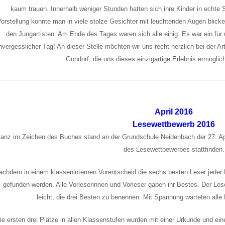
kaum trauen. Innerhalb weniger Stunden hatten sich ihre Kinder in echte
orstellung konnte man in viele stolze Gesichter mit leuchtenden Augen blick
den Jungartisten. Am Ende des Tages waren sich alle einig: Es war ein für 
nvergesslicher Tag! An dieser Stelle möchten wir uns recht herzlich bei der A
Gondorf, die uns dieses einzigartige Erlebnis ermögli
April 2016
Lesewettbewerb 2016
anz im Zeichen des Buches stand an der Grundschule Neidenbach der 27. Apr
des Lesewettbewerbes stattfinden.
achdem in einem klasseninternen Vorentscheid die sechs besten Leser jeder 
gefunden werden. Alle Vorleserinnen und Vorleser gaben ihr Bestes. Der Lesej
leicht, die drei Besten zu benennen. Mit Spannung warteten alle
ie ersten drei Plätze in allen Klassenstufen wurden mit einer Urkunde und ei