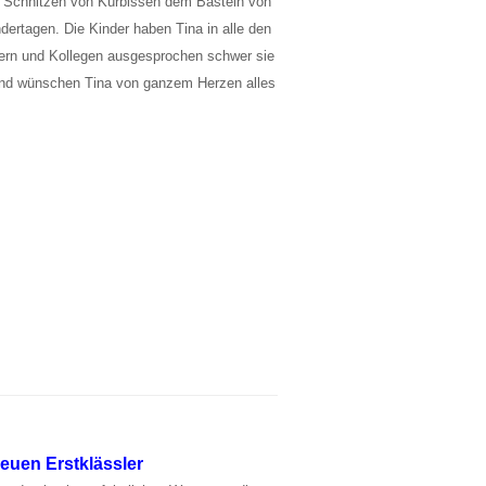
 Schnitzen von Kürbissen dem Basteln von
ertagen. Die Kinder haben Tina in alle den
hrern und Kollegen ausgesprochen schwer sie
und wünschen Tina von ganzem Herzen alles
.
euen Erstklässler