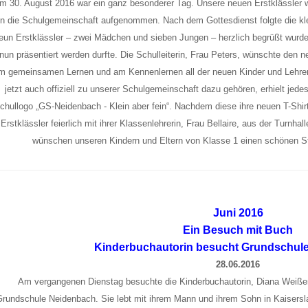
m 30. August 2016 war ein ganz besonderer Tag. Unsere neuen Erstklässler w
in die Schulgemeinschaft aufgenommen. Nach dem Gottesdienst folgte die klein
eun Erstklässler – zwei Mädchen und sieben Jungen – herzlich begrüßt wurde
nun präsentiert werden durfte. Die Schulleiterin, Frau Peters, wünschte den 
m gemeinsamen Lernen und am Kennenlernen all der neuen Kinder und Lehrer
jetzt auch offiziell zu unserer Schulgemeinschaft dazu gehören, erhielt jede
chullogo „GS-Neidenbach - Klein aber fein“. Nachdem diese ihre neuen T-Shirt
Erstklässler feierlich mit ihrer Klassenlehrerin, Frau Bellaire, aus der Turnhal
wünschen unseren Kindern und Eltern von Klasse 1 einen schönen St
Juni 2016
Ein Besuch mit Buch
Kinderbuchautorin besucht Grundschulen
28.06.2016
Am vergangenen Dienstag besuchte die Kinderbuchautorin, Diana Weißert
Grundschule Neidenbach. Sie lebt mit ihrem Mann und ihrem Sohn in Kaiserslau